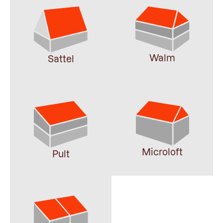
Walm
Sattel
Microloft
Pult