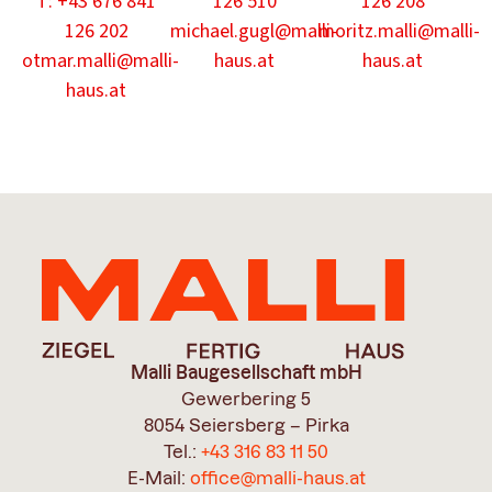
T: +43 676 841
126 510
126 208
126 202
michael.gugl@malli-
moritz.malli@malli-
otmar.malli@malli-
haus.at
haus.at
haus.at
Malli Baugesellschaft mbH
Gewerbering 5
8054 Seiersberg – Pirka
Tel.:
+43 316 83 11 50
E-Mail:
office@malli-haus.at