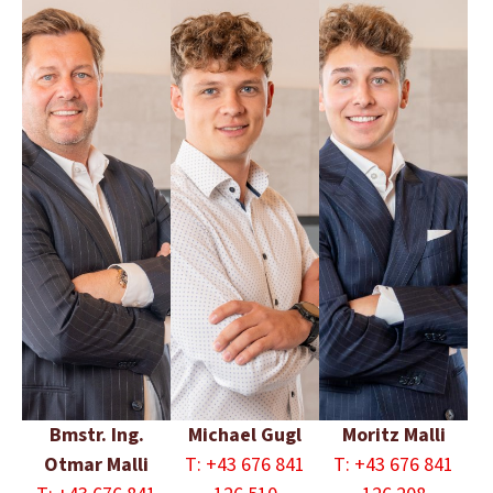
Bmstr. Ing.
Michael Gugl
Moritz Malli
Otmar Malli
T: +43 676 841
T: +43 676 841