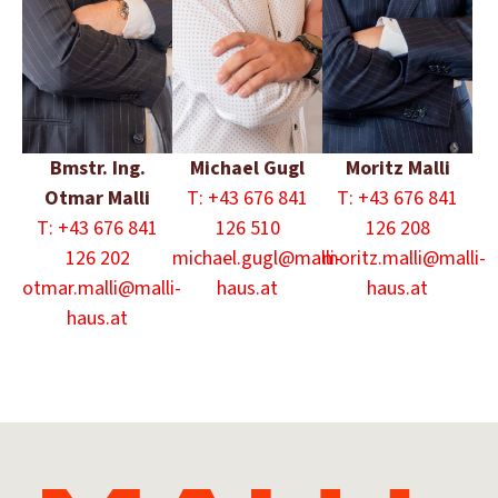
Bmstr. Ing.
Michael Gugl
Moritz Malli
Otmar Malli
T: +43 676 841
T: +43 676 841
T: +43 676 841
126 510
126 208
126 202
michael.gugl@malli-
moritz.malli@malli-
otmar.malli@malli-
haus.at
haus.at
haus.at